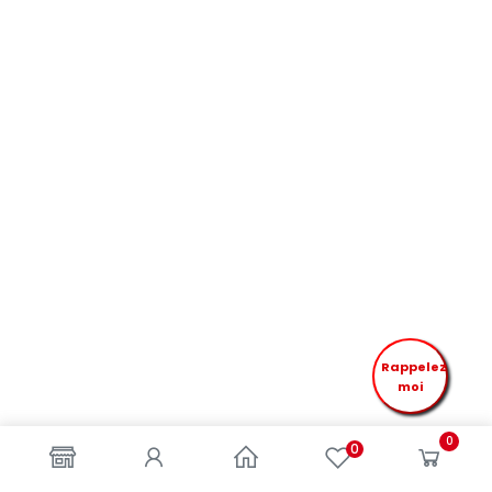
Rappelez
moi
0
0