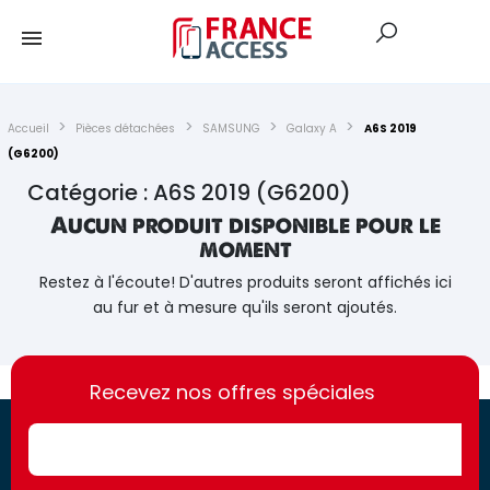
Accueil
Pièces détachées
SAMSUNG
Galaxy A
A6S 2019
(G6200)
Catégorie : A6S 2019 (G6200)
Aucun produit disponible pour le
moment
Restez à l'écoute! D'autres produits seront affichés ici
au fur et à mesure qu'ils seront ajoutés.
https://france-
https://france-
access.fr
Recevez nos offres spéciales
access.fr