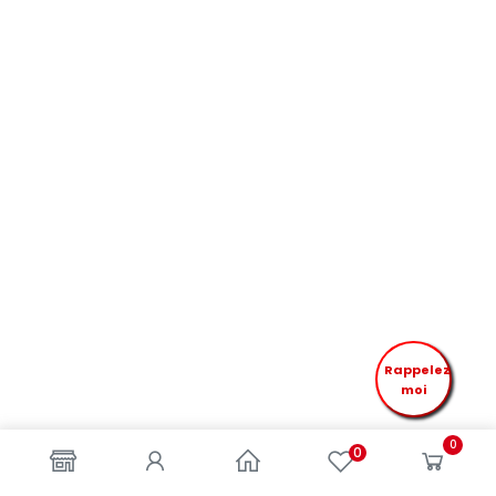
Rappelez
moi
0
0