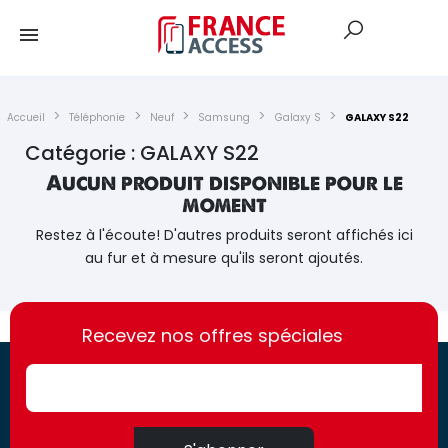
Accueil
Téléphonie
Neuf
Samsung
Galaxy S
GALAXY S22
Catégorie : GALAXY S22
Aucun produit disponible pour le
moment
Restez à l'écoute! D'autres produits seront affichés ici
au fur et à mesure qu'ils seront ajoutés.
https://france-
https://france-
access.fr
Recevez nos offres spéciales
access.fr