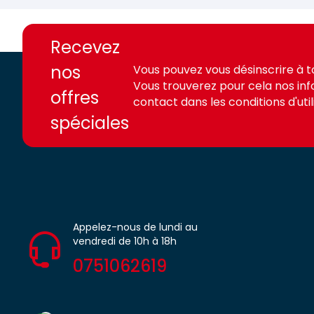
https://france-
https://france-
access.fr
access.fr
Recevez
nos
Vous pouvez vous désinscrire à 
Vous trouverez pour cela nos in
offres
contact dans les conditions d'utili
spéciales
Appelez-nous de lundi au
vendredi de 10h à 18h
0751062619