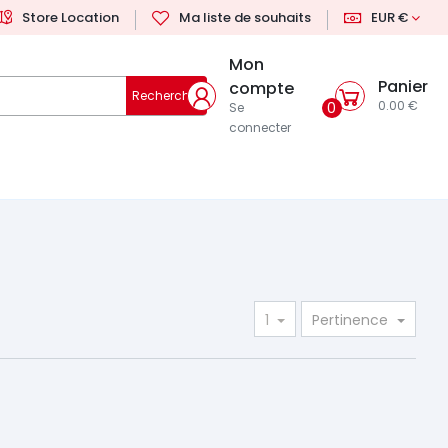
Store Location
Ma liste de souhaits
EUR €
Mon
Panier
compte
Rechercher
0.00 €
0
Se
connecter
1
Pertinence