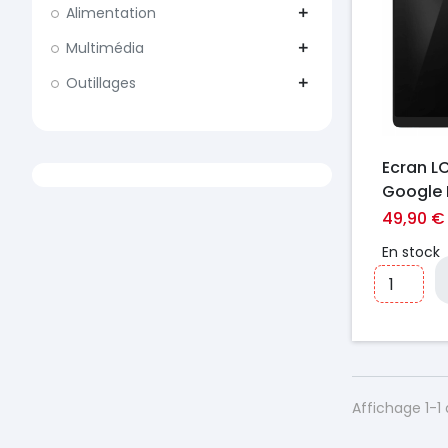
Alimentation
add
Multimédia
add
Outillages
add
Ecran LC
Google P
Noir
49,90 €
En stock
Affichage 1-1 