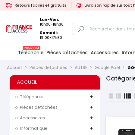
Retours faciles et gratuits
Livraison rapide sur tout 
Lun-Ven:
10h00-18h30
Samedi:
11h00-17h30
Nouveau
Téléphonie
Pièces détachées
Accessoires
Infor
Accueil
Pièces détachées
AUTRE
Google Pixel
GOO
Catégorie
ACCUEIL
Téléphonie
add
Pièces détachées
add
Accessoires
add
Informatique
add
Prix