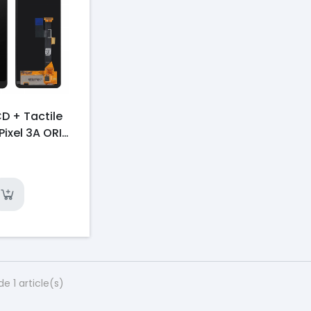
D + Tactile
ixel 3A ORI
de 1 article(s)