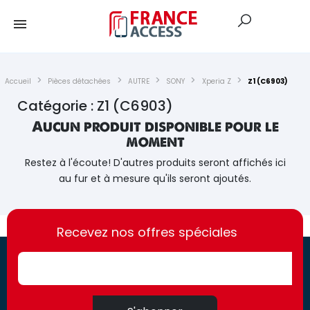
Accueil
Pièces détachées
AUTRE
SONY
Xperia Z
Z1 (C6903)
Catégorie : Z1 (C6903)
Aucun produit disponible pour le
moment
Restez à l'écoute! D'autres produits seront affichés ici
au fur et à mesure qu'ils seront ajoutés.
https://france-
https://france-
access.fr
Recevez nos offres spéciales
access.fr