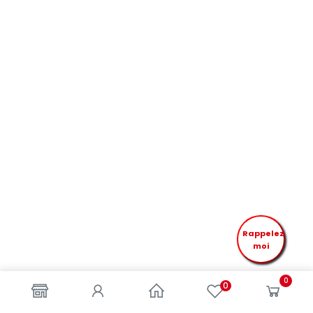
Rappelez
moi
0
0