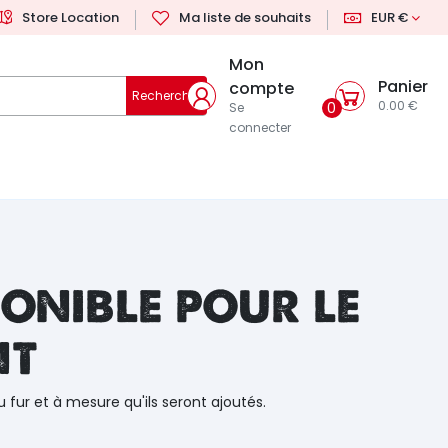
Store Location
Ma liste de souhaits
EUR €
Mon
Panier
compte
Rechercher
0.00 €
0
Se
connecter
onible pour le
nt
u fur et à mesure qu'ils seront ajoutés.