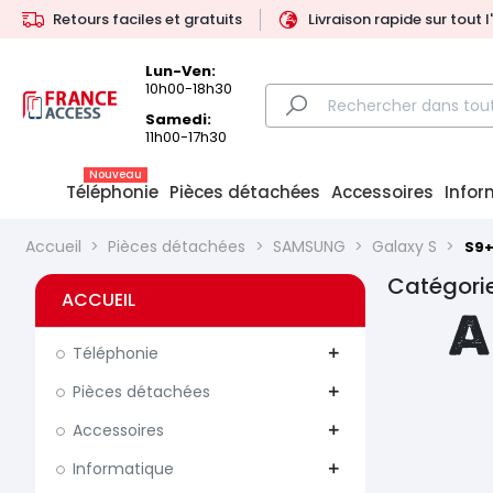
Retours faciles et gratuits
Livraison rapide sur tout 
Lun-Ven:
10h00-18h30
Samedi:
11h00-17h30
Nouveau
Téléphonie
Pièces détachées
Accessoires
Infor
Accueil
Pièces détachées
SAMSUNG
Galaxy S
S9+
Catégorie
ACCUEIL
A
Téléphonie
add
Pièces détachées
add
Accessoires
add
Informatique
add