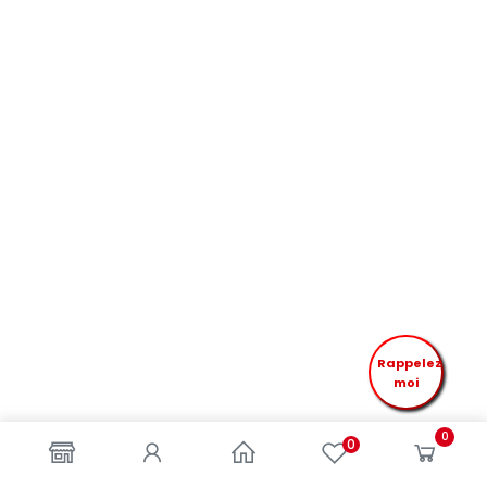
Rappelez
moi
0
0