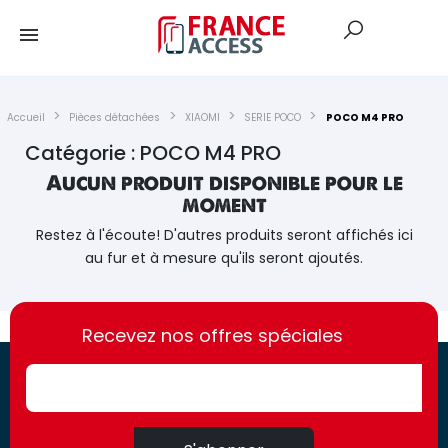
Accueil
Pièces détachées
XIAOMI
SERIE POCO
POCO M4 PRO
Catégorie : POCO M4 PRO
Aucun produit disponible pour le
moment
Restez à l'écoute! D'autres produits seront affichés ici
au fur et à mesure qu'ils seront ajoutés.
https://france-
https://france-
access.fr
Recevez nos offres spéciales
access.fr