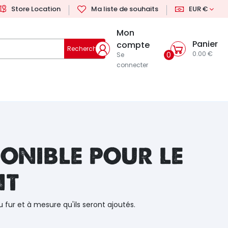
Store Location
Ma liste de souhaits
EUR €
Mon
Panier
compte
Rechercher
0.00 €
0
Se
connecter
onible pour le
nt
u fur et à mesure qu'ils seront ajoutés.