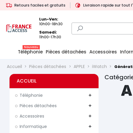
Retours faciles et gratuits
Livraison rapide sur tout 
Lun-Ven:
10h00-18h30
Samedi:
11h00-17h30
Nouveau
Téléphonie
Pièces détachées
Accessoires
Infor
Accueil
Pièces détachées
APPLE
iWatch
Générat
Catégorie
ACCUEIL
A
Téléphonie
add
Pièces détachées
add
Accessoires
add
Informatique
add