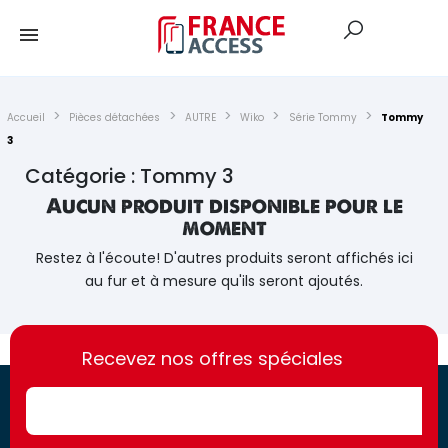
Accueil
Pièces détachées
AUTRE
Wiko
Série Tommy
Tommy
3
Catégorie : Tommy 3
Aucun produit disponible pour le
moment
Restez à l'écoute! D'autres produits seront affichés ici
au fur et à mesure qu'ils seront ajoutés.
https://france-
https://france-
access.fr
Recevez nos offres spéciales
access.fr