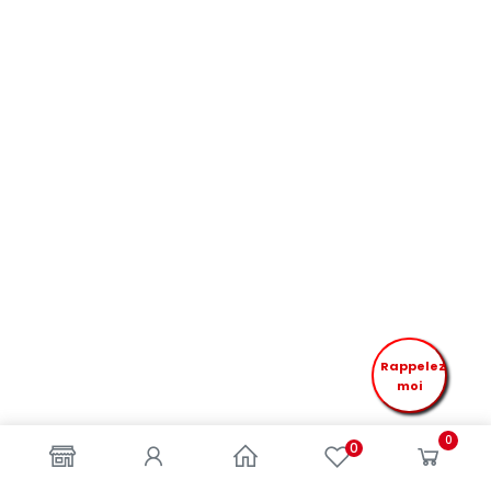
Rappelez
moi
0
0