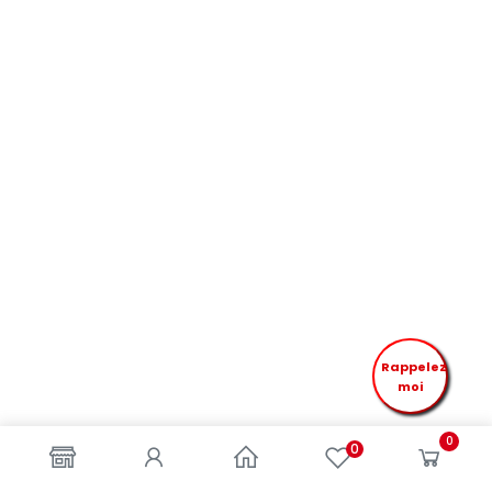
Rappelez
moi
0
0