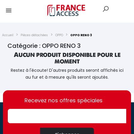
Accueil
Pièces détachées
OPPO
OPPO RENO 3
Catégorie : OPPO RENO 3
Aucun produit disponible pour le
moment
Restez à l'écoute! D'autres produits seront affichés ici
au fur et à mesure qu'ils seront ajoutés.
https://france-
https://france-
access.fr
Recevez nos offres spéciales
access.fr