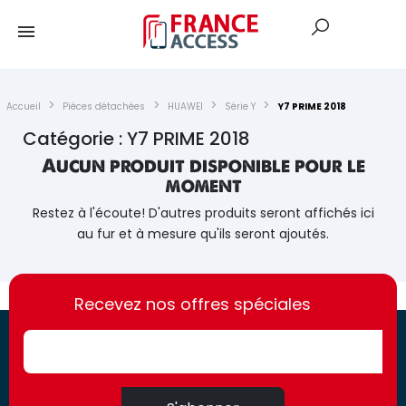
Accueil
Pièces détachées
HUAWEI
Série Y
Y7 PRIME 2018
Catégorie : Y7 PRIME 2018
Aucun produit disponible pour le
moment
Restez à l'écoute! D'autres produits seront affichés ici
au fur et à mesure qu'ils seront ajoutés.
https://france-
https://france-
access.fr
Recevez nos offres spéciales
access.fr