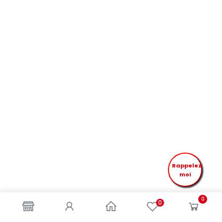
Rappelez
moi
0
0