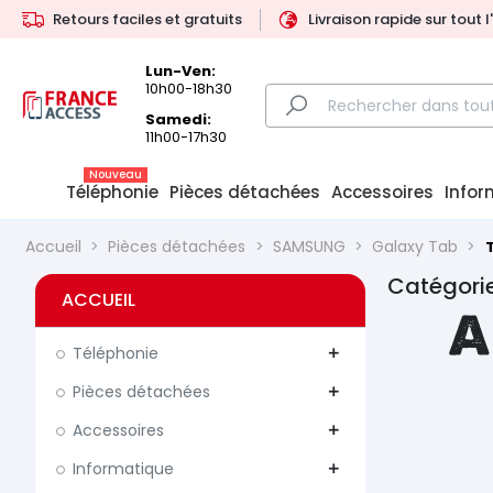
Retours faciles et gratuits
Livraison rapide sur tout 
Lun-Ven:
10h00-18h30
Samedi:
11h00-17h30
Nouveau
Téléphonie
Pièces détachées
Accessoires
Infor
Accueil
Pièces détachées
SAMSUNG
Galaxy Tab
Catégorie
ACCUEIL
A
Téléphonie
add
Pièces détachées
add
Accessoires
add
Informatique
add