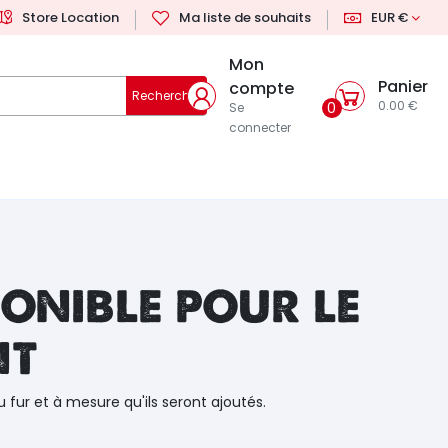
Store Location
Ma liste de souhaits
EUR €
Mon
Panier
compte
Rechercher
0.00 €
0
Se
connecter
onible pour le
nt
u fur et à mesure qu'ils seront ajoutés.