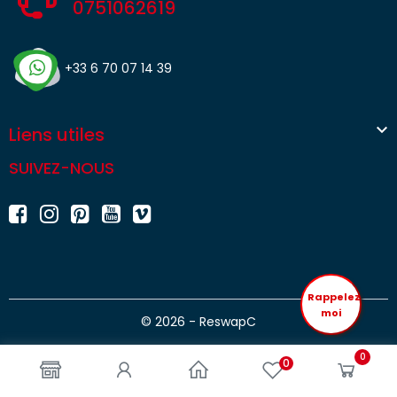
0751062619
+33 6 70 07 14 39

Liens utiles
SUIVEZ-NOUS
Rappelez
moi
© 2026 - ReswapC
0
0