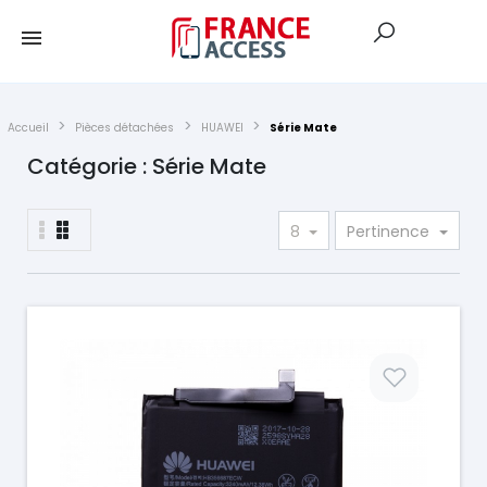
Accueil
Pièces détachées
HUAWEI
Série Mate
Catégorie : Série Mate
8
Pertinence
Prix