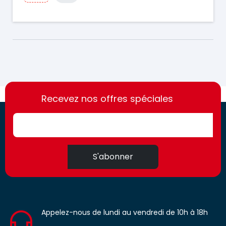
https://france-
https://france-
access.fr
Recevez nos offres spéciales
access.fr
S'abonner
Appelez-nous de lundi au vendredi de 10h à 18h