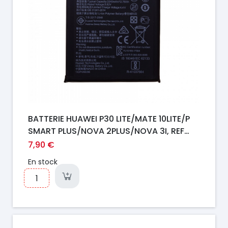
BATTERIE HUAWEI P30 LITE/MATE 10LITE/P
SMART PLUS/NOVA 2PLUS/NOVA 3I, REF
HB356687ECW
7,90 €
En stock