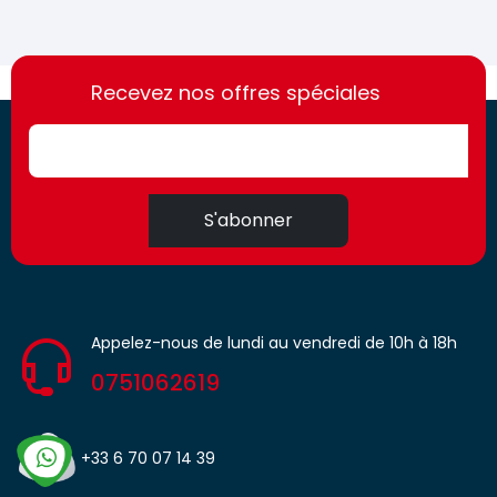
https://france-
https://france-
access.fr
Recevez nos offres spéciales
access.fr
S'abonner
Appelez-nous de lundi au vendredi de 10h à 18h
0751062619
+33 6 70 07 14 39