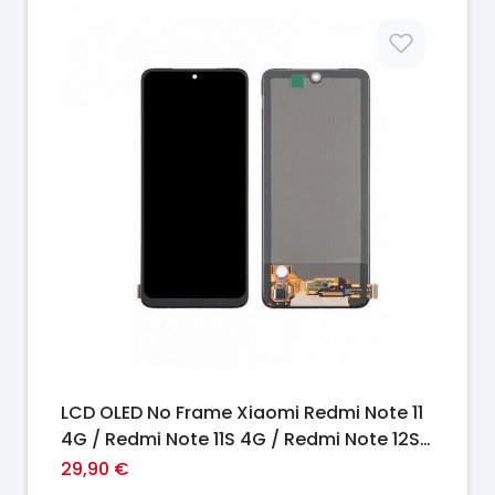
Prix
LCD OLED No Frame Xiaomi Redmi Note 11
4G / Redmi Note 11S 4G / Redmi Note 12S /
Poco M4 Pro 4G
29,90 €