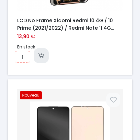
LCD No Frame Xiaomi Redmi 10 4G / 10
Prime (2021/2022) / Redmi Note 11 4G
(2021)2201117TY
13,90 €
En stock
Nouveau
Prix