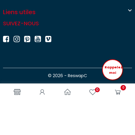

Liens utiles
SUIVEZ-NOUS
Rappelez
moi
© 2026 - ReswapC
0
0