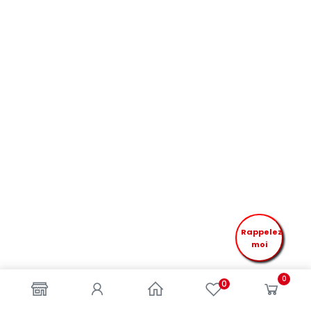
Rappelez
moi
0
0