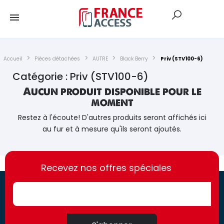
Accueil
Pièces détachées
AUTRE
Black Berry
Priv (STV100-6)
Catégorie : Priv (STV100-6)
Aucun produit disponible pour le
moment
Restez à l'écoute! D'autres produits seront affichés ici
au fur et à mesure qu'ils seront ajoutés.
https://france-
https://france-
access.fr
Recevez nos offres spéciales
access.fr