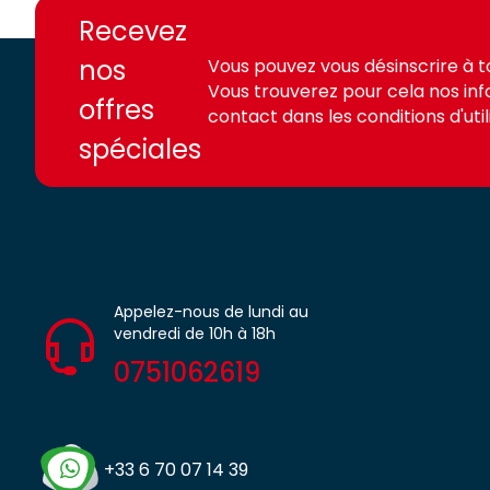
access.fr
access.fr
Recevez
nos
Vous pouvez vous désinscrire à 
Vous trouverez pour cela nos in
offres
contact dans les conditions d'utili
spéciales
Appelez-nous de lundi au
vendredi de 10h à 18h
0751062619
+33 6 70 07 14 39