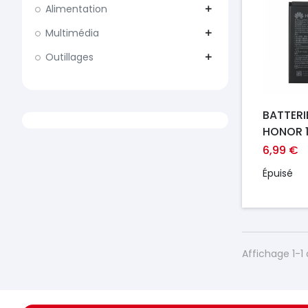
Alimentation
add
Multimédia
add
Outillages
add
BATTERI
HONOR 10
SMART 2
6,99 €
PSMART
Épuisé
Affichage 1-1 
https://france-
https://france-