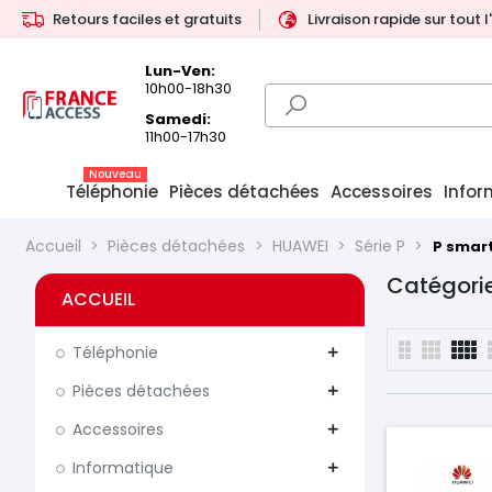
Retours faciles et gratuits
Livraison rapide sur tout 
Lun-Ven:
10h00-18h30
Samedi:
11h00-17h30
Nouveau
Téléphonie
Pièces détachées
Accessoires
Infor
Accueil
Pièces détachées
HUAWEI
Série P
P smar
Catégorie
ACCUEIL
Téléphonie
add
Pièces détachées
add
Accessoires
add
Informatique
add
Prix