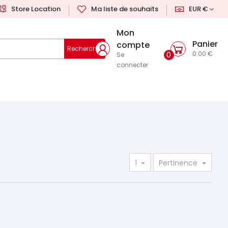
Store Location
Ma liste de souhaits
EUR €
Mon
Panier
compte
Rechercher
0.00 €
0
Se
connecter
1
Pertinence