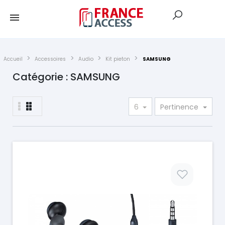
Accueil
Accessoires
Audio
Kit pieton
SAMSUNG
Catégorie : SAMSUNG
6
Pertinence
Prix