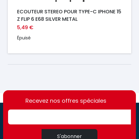
ECOUTEUR STEREO POUR TYPE-C IPHONE 15
Z FLIP 6 E68 SILVER METAL
5,49 €
Épuisé
https://france-
https://france-
access.fr
Recevez nos offres spéciales
access.fr
S'abonner