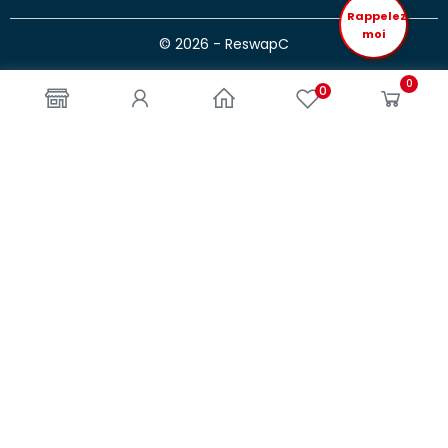
Rappelez
moi
© 2026 - ReswapC
0
0