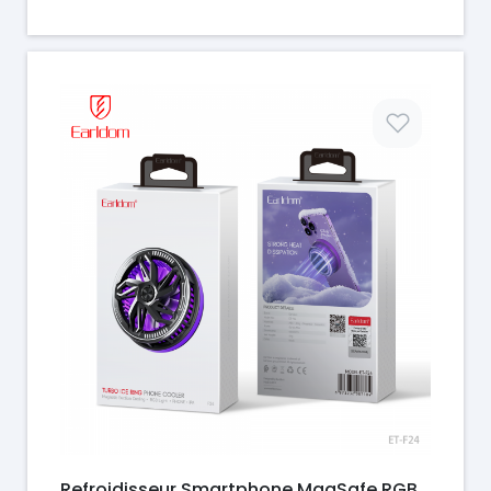
Prix
Refroidisseur Smartphone MagSafe RGB