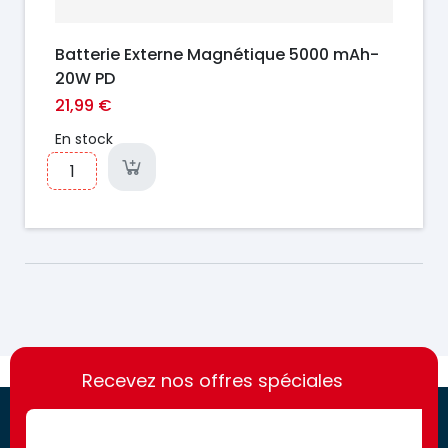
Batterie Externe Magnétique 5000 mAh-
20W PD
21,99 €
En stock
https://france-
https://france-
access.fr
Recevez nos offres spéciales
access.fr