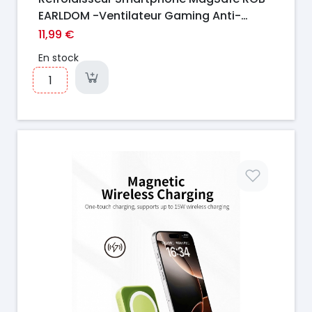
EARLDOM -Ventilateur Gaming Anti-
Surchauffe
11,99 €
En stock
Prix