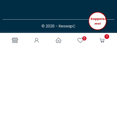
Rappelez
moi
© 2026 - ReswapC
0
0