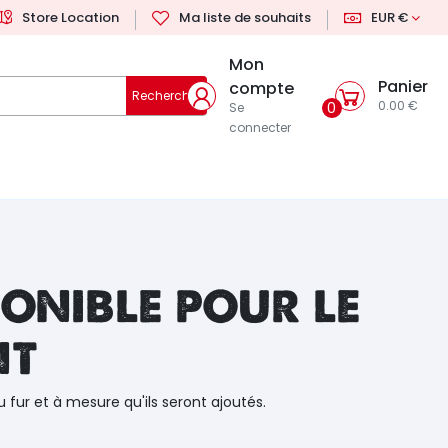
Store Location
Ma liste de souhaits
EUR €
Mon
Panier
compte
Rechercher
0.00 €
0
Se
connecter
onible pour le
nt
u fur et à mesure qu'ils seront ajoutés.