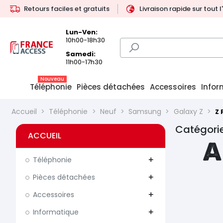
Retours faciles et gratuits
Livraison rapide sur tout 
Lun-Ven:
10h00-18h30
Samedi:
11h00-17h30
Nouveau
Téléphonie
Pièces détachées
Accessoires
Infor
Accueil
Téléphonie
Neuf
Samsung
Galaxy Z
Z 
Catégorie
ACCUEIL
A
Téléphonie
add
Pièces détachées
add
Accessoires
add
Informatique
add