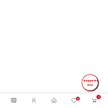
Rappelez
moi
0
0