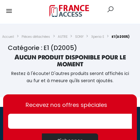
Accueil
Pièces détachées
AUTRE
SONY
Xperia E
E1 (D2005)
Catégorie : E1 (D2005)
Aucun produit disponible pour le
moment
Restez à l'écoute! D'autres produits seront affichés ici
au fur et à mesure qu'ils seront ajoutés.
https://france-
https://france-
access.fr
Recevez nos offres spéciales
access.fr