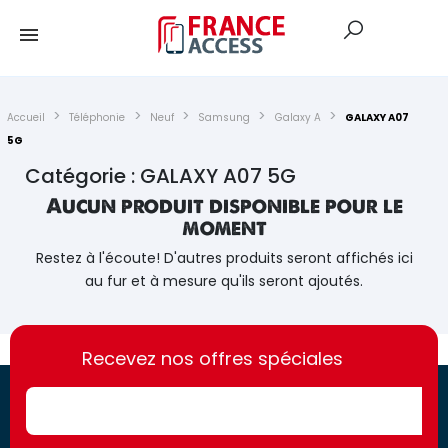
Accueil
Téléphonie
Neuf
Samsung
Galaxy A
GALAXY A07
5G
Catégorie : GALAXY A07 5G
Aucun produit disponible pour le
moment
Restez à l'écoute! D'autres produits seront affichés ici
au fur et à mesure qu'ils seront ajoutés.
https://france-
https://france-
access.fr
Recevez nos offres spéciales
access.fr