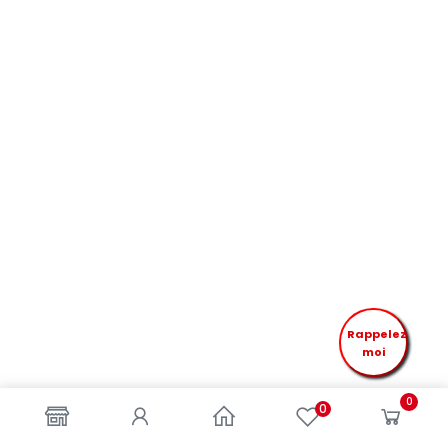
Rappelez
moi
0
0