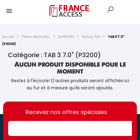
Accueil
Pièces détachées
SAMSUNG
Galaxy Tab
TAB 3 7.0"
(P3200)
Catégorie : TAB 3 7.0" (P3200)
Aucun produit disponible pour le
moment
Restez à l'écoute! D'autres produits seront affichés ici
au fur et à mesure qu'ils seront ajoutés.
https://france-
https://france-
access.fr
Recevez nos offres spéciales
access.fr