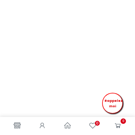
Rappelez
moi
0
0