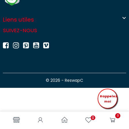

Liens utiles
SUIVEZ-NOUS
© 2026 - ReswapC
Rappelez
moi
0
0