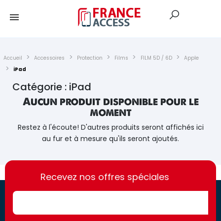
Accueil
Accessoires
Protection
Films
FILM 5D / 6D
Apple
iPad
Catégorie : iPad
Aucun produit disponible pour le
moment
Restez à l'écoute! D'autres produits seront affichés ici
au fur et à mesure qu'ils seront ajoutés.
https://france-
https://france-
access.fr
Recevez nos offres spéciales
access.fr