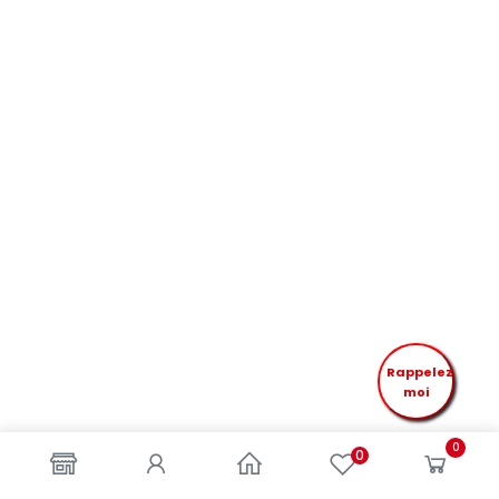
Rappelez
moi
0
0