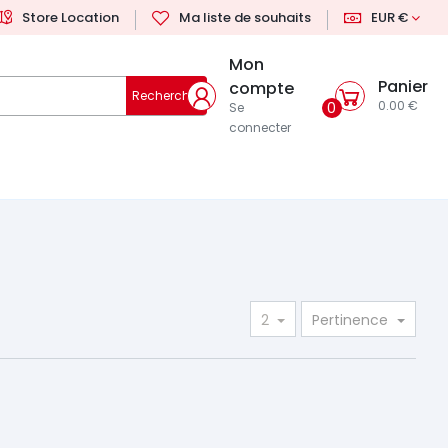
Store Location
Ma liste de souhaits
EUR €
Mon
Panier
compte
Rechercher
0.00 €
0
Se
connecter
2
Pertinence