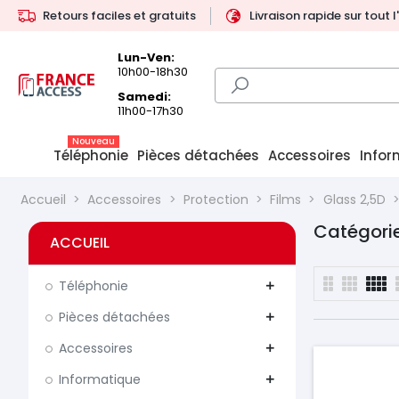
Retours faciles et gratuits
Livraison rapide sur tout 
Lun-Ven:
10h00-18h30
Samedi:
11h00-17h30
Nouveau
Téléphonie
Pièces détachées
Accessoires
Infor
Accueil
Accessoires
Protection
Films
Glass 2,5D
Catégorie
ACCUEIL
Téléphonie
add
Pièces détachées
add
Accessoires
add
Informatique
add
Prix