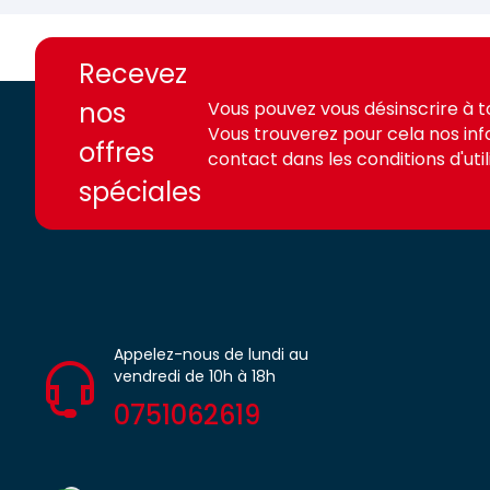
https://france-
https://france-
access.fr
access.fr
Recevez
nos
Vous pouvez vous désinscrire à 
Vous trouverez pour cela nos in
offres
contact dans les conditions d'utili
spéciales
Appelez-nous de lundi au
vendredi de 10h à 18h
0751062619