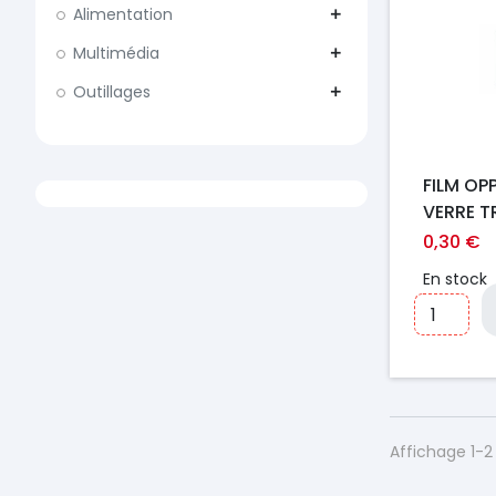
Alimentation
add
Multimédia
add
Outillages
add
FILM OP
VERRE T
0,30 €
En stock
Affichage 1-2 