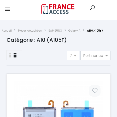
Accueil
Pièces détachées
SAMSUNG
Galaxy A
A10 (A105F)
Catégorie : A10 (A105F)
7
Pertinence
Prix