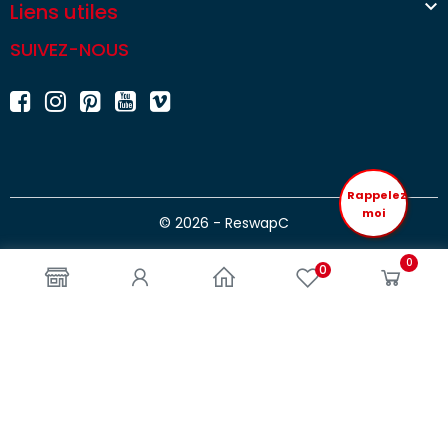

Liens utiles
SUIVEZ-NOUS
Rappelez
moi
© 2026 - ReswapC
0
0