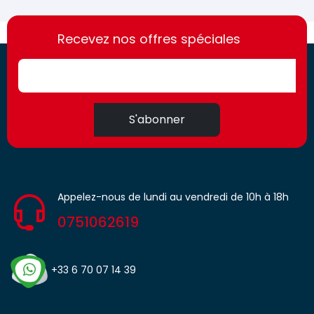
https://france-
https://france-
access.fr
Recevez nos offres spéciales
access.fr
S'abonner
Appelez-nous de lundi au vendredi de 10h à 18h
0751062619
+33 6 70 07 14 39