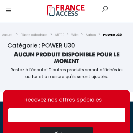
Accueil
Pièces détachées
AUTRE
Wiko
Autres
POWER U30
Catégorie : POWER U30
Aucun produit disponible pour le
moment
Restez à l'écoute! D'autres produits seront affichés ici
au fur et à mesure qu'ils seront ajoutés.
https://france-
https://france-
access.fr
Recevez nos offres spéciales
access.fr