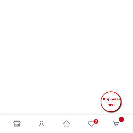
Rappelez
moi
0
0