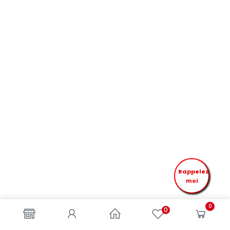
Rappelez
moi
0
0