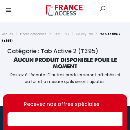
Accueil
Pièces détachées
SAMSUNG
Galaxy Tab
Tab Active 2
(T395)
Catégorie : Tab Active 2 (T395)
Aucun produit disponible pour le
moment
Restez à l'écoute! D'autres produits seront affichés ici
au fur et à mesure qu'ils seront ajoutés.
https://france-
https://france-
access.fr
Recevez nos offres spéciales
access.fr