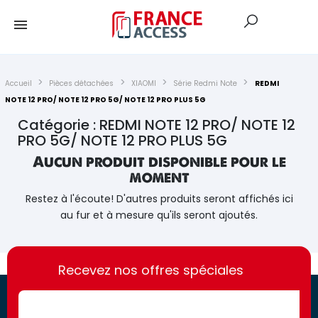
Accueil
Pièces détachées
XIAOMI
Série Redmi Note
REDMI
NOTE 12 PRO/ NOTE 12 PRO 5G/ NOTE 12 PRO PLUS 5G
Catégorie : REDMI NOTE 12 PRO/ NOTE 12
PRO 5G/ NOTE 12 PRO PLUS 5G
Aucun produit disponible pour le
moment
Restez à l'écoute! D'autres produits seront affichés ici
au fur et à mesure qu'ils seront ajoutés.
https://france-
https://france-
access.fr
Recevez nos offres spéciales
access.fr