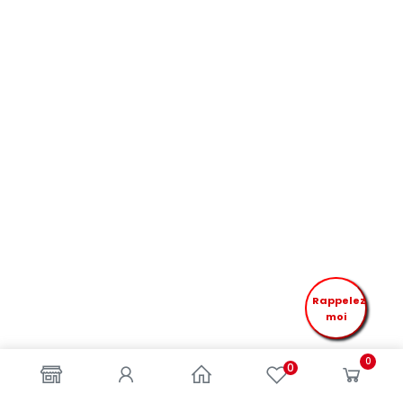
Rappelez
moi
0
0