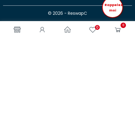
Rappelez
moi
© 2026 - ReswapC
0
0