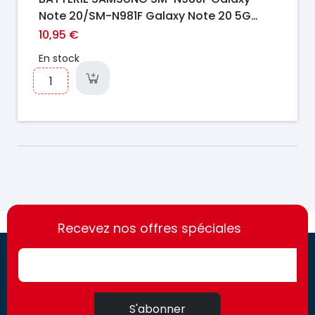
Note 20/SM-N981F Galaxy Note 20 5G
ORIGINAL
10,95 €
En stock
https://france-
https://france-
access.fr
Recevez nos offres spéciales
access.fr
S'abonner