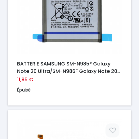
BATTERIE SAMSUNG SM-N985F Galaxy
Note 20 Ultra/SM-N986F Galaxy Note 20
Ultra 5G ORI
11,95 €
Épuisé
Prix