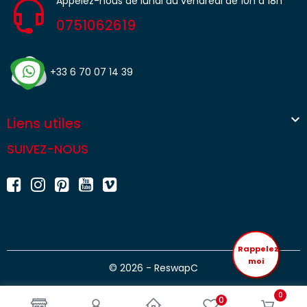
Appelez-nous de lundi au vendredi de 10h à 18h
0751062619
+33 6 70 07 14 39

Liens utiles
SUIVEZ-NOUS
Rappelez
moi
© 2026 - ReswapC
0
0