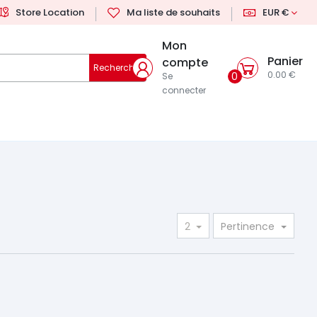
Store Location
Ma liste de souhaits
EUR €
Mon
Panier
compte
Rechercher
0.00 €
0
Se
connecter
2
Pertinence