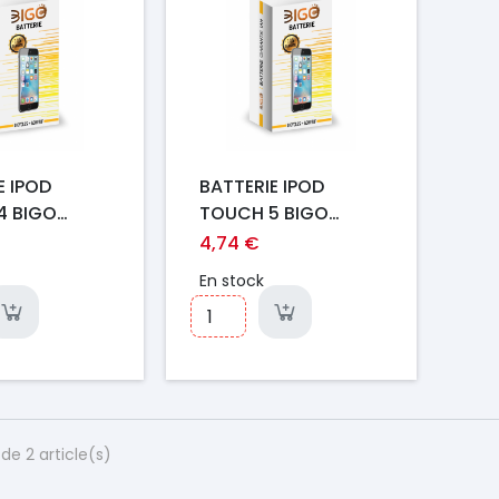
E IPOD
BATTERIE IPOD
4 BIGO
TOUCH 5 BIGO
M
PREMIUM
4,74 €
En stock
de 2 article(s)