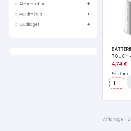
Alimentation
add
Multimédia
add
Outillages
add
BATTERI
TOUCH 
PREMIU
4,74 €
En stock
Affichage 1-2 