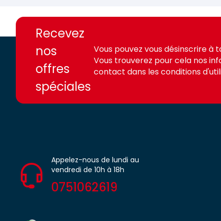
https://france-
https://france-
access.fr
access.fr
Recevez
nos
Vous pouvez vous désinscrire à 
Vous trouverez pour cela nos in
offres
contact dans les conditions d'utili
spéciales
Appelez-nous de lundi au
vendredi de 10h à 18h
0751062619