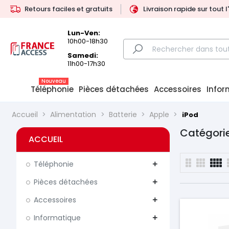
Retours faciles et gratuits
Livraison rapide sur tout 
Lun-Ven:
10h00-18h30
Samedi:
11h00-17h30
Nouveau
Téléphonie
Pièces détachées
Accessoires
Infor
Accueil
Alimentation
Batterie
Apple
iPod
Catégorie
ACCUEIL
Téléphonie
add
Pièces détachées
add
Accessoires
add
Informatique
add
Prix