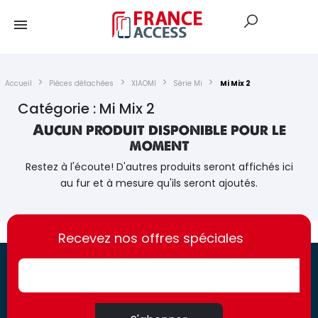
Accueil
Pièces détachées
XIAOMI
Série Mi
Mi Mix 2
Catégorie : Mi Mix 2
Aucun produit disponible pour le
moment
Restez à l'écoute! D'autres produits seront affichés ici
au fur et à mesure qu'ils seront ajoutés.
https://france-
https://france-
access.fr
Recevez nos offres spéciales
access.fr