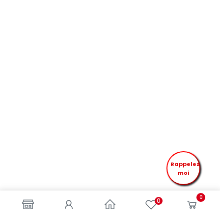
Rappelez
moi
0
0