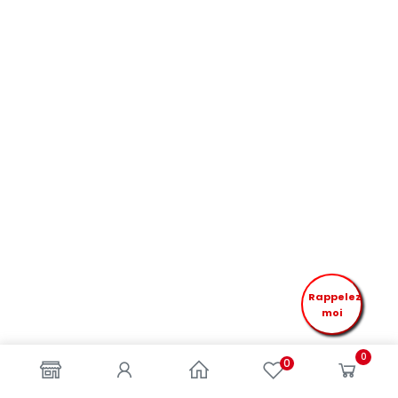
Rappelez
moi
0
0