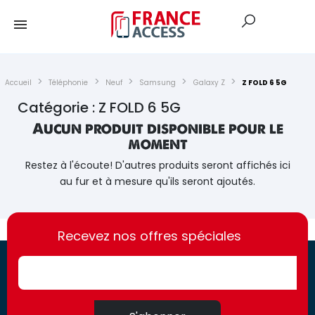
Accueil
Téléphonie
Neuf
Samsung
Galaxy Z
Z FOLD 6 5G
Catégorie : Z FOLD 6 5G
Aucun produit disponible pour le
moment
Restez à l'écoute! D'autres produits seront affichés ici
au fur et à mesure qu'ils seront ajoutés.
https://france-
https://france-
access.fr
Recevez nos offres spéciales
access.fr