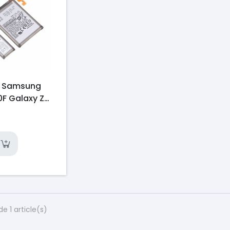
e Samsung
F Galaxy Z
-F707B
 Flip 5G
e 2)
de 1 article(s)