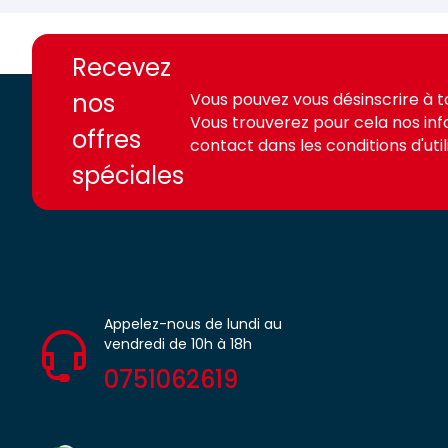
https://france-
https://france-
access.fr
access.fr
Recevez
nos
Vous pouvez vous désinscrire à 
Vous trouverez pour cela nos in
offres
contact dans les conditions d'utili
spéciales
Appelez-nous de lundi au
vendredi de 10h à 18h
0751062619