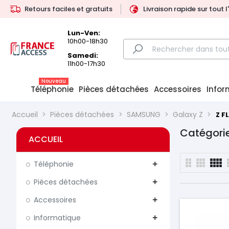
Retours faciles et gratuits
Livraison rapide sur tout 
Lun-Ven:
10h00-18h30
Samedi:
11h00-17h30
Nouveau
Téléphonie
Pièces détachées
Accessoires
Infor
Accueil
Pièces détachées
SAMSUNG
Galaxy Z
Z F
Catégorie
ACCUEIL
Téléphonie
add
Pièces détachées
add
Accessoires
add
Informatique
add
Prix