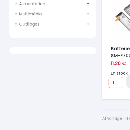
Alimentation
add
Multimédia
add
Outillages
add
Batteri
SM-F700
Flip/SM
11,20 €
Galaxy Z
En stock
(Pack d
Affichage 1-1 