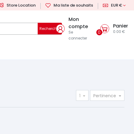
Store Location
Ma liste de souhaits
EUR €
Mon
Panier
compte
Rechercher
0.00 €
0
Se
connecter
1
Pertinence