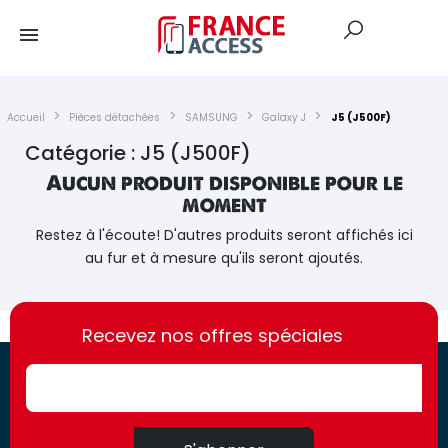
Accueil
Pièces détachées
SAMSUNG
Galaxy J
J5 (J500F)
Catégorie : J5 (J500F)
Aucun produit disponible pour le
moment
Restez à l'écoute! D'autres produits seront affichés ici
au fur et à mesure qu'ils seront ajoutés.
https://france-
https://france-
access.fr
Recevez nos offres spéciales
access.fr