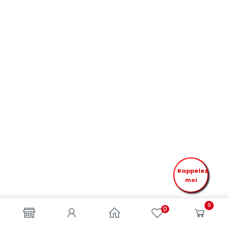
Rappelez
moi
0
0