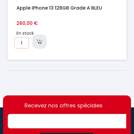
Apple iPhone 13 128GB Grade A BLEU
260,00 €
En stock
https://france-
https://france-
access.fr
Recevez nos offres spéciales
access.fr