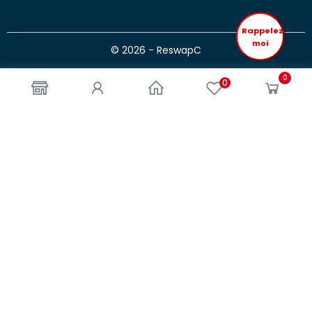
Rappelez
moi
© 2026 - ReswapC
0
0