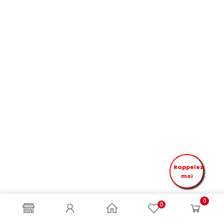
Rappelez
moi
0
0