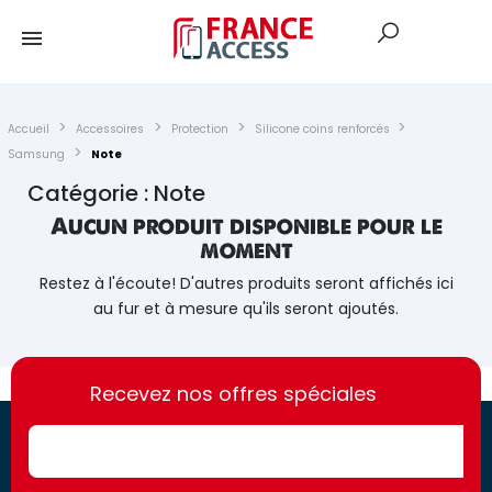
Accueil
Accessoires
Protection
Silicone coins renforcés
Samsung
Note
Catégorie : Note
Aucun produit disponible pour le
moment
Restez à l'écoute! D'autres produits seront affichés ici
au fur et à mesure qu'ils seront ajoutés.
https://france-
https://france-
access.fr
Recevez nos offres spéciales
access.fr