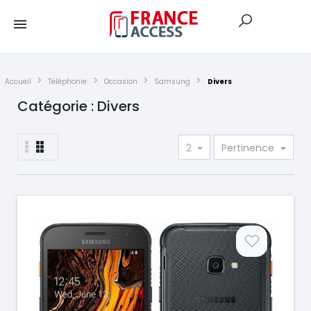
Accueil
Téléphonie
Occasion
Samsung
Divers
Catégorie : Divers
2
Pertinence
Prix