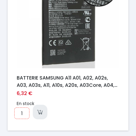
BATTERIE SAMSUNG A11 A01, A02, A02s,
A03, A03s, A11, A10s, A20s, A03Core, A04,
A03e, M04, A22, 5G, A14, 5G Series
6,32 €
En stock