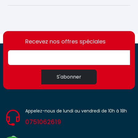
https://france-
https://france-
access.fr
Recevez nos offres spéciales
access.fr
S'abonner
Appelez-nous de lundi au vendredi de 10h à 18h
0751062619