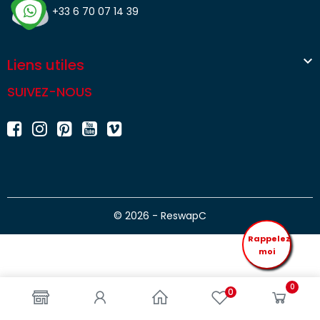
+33 6 70 07 14 39

Liens utiles
SUIVEZ-NOUS
© 2026 - ReswapC
Rappelez
moi
0
0