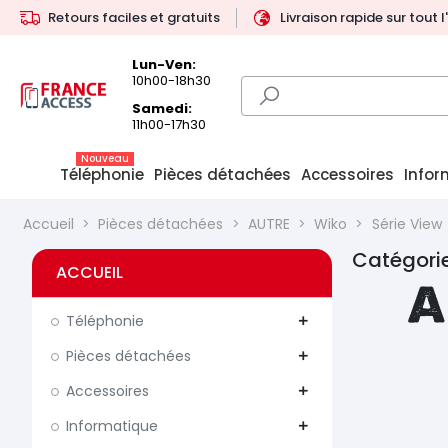
Retours faciles et gratuits
Livraison rapide sur tout 
Lun-Ven:
10h00-18h30
Samedi:
11h00-17h30
Nouveau
Téléphonie
Pièces détachées
Accessoires
Infor
Accueil
Pièces détachées
AUTRE
Wiko
Série View
Catégorie
ACCUEIL
A
Téléphonie
add
Pièces détachées
add
Accessoires
add
Informatique
add