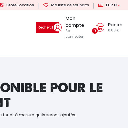
Store Location
Ma liste de souhaits
EUR €
Mon
Panier
compte
Rechercher
0.00 €
0
Se
connecter
onible pour le
nt
u fur et à mesure qu'ils seront ajoutés.