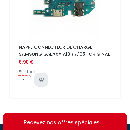
NAPPE CONNECTEUR DE CHARGE
SAMSUNG GALAXY A10 / A105F ORIGINAL
6,90 €
En stock
https://france-
https://france-
access.fr
Recevez nos offres spéciales
access.fr