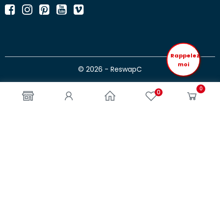
Rappelez
moi
© 2026 - ReswapC
0
0