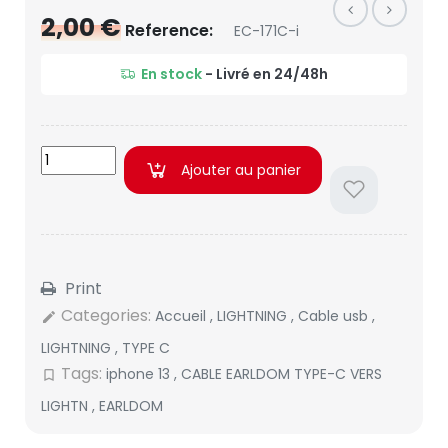
2,00 €
Reference:
EC-171C-i
En stock
- Livré en 24/48h
Ajouter au panier
Print
Categories:
Accueil
,
LIGHTNING
,
Cable usb
,
edit
LIGHTNING
,
TYPE C
Tags:
iphone 13
,
CABLE EARLDOM TYPE-C VERS
bookmark_border
LIGHTN
,
EARLDOM