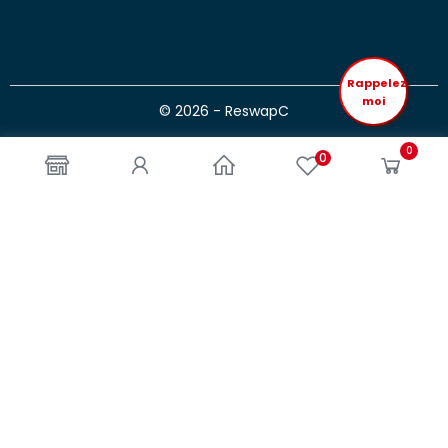
Rappelez
moi
© 2026 - ReswapC
0
0