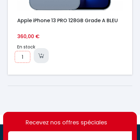
Apple iPhone 13 PRO 128GB Grade A BLEU
360,00 €
En stock
https://france-
https://france-
access.fr
Recevez nos offres spéciales
access.fr