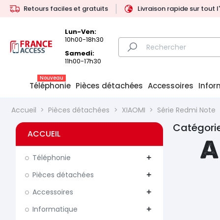
Retours faciles et gratuits
Livraison rapide sur tout 
Lun-Ven:
10h00-18h30
Samedi:
11h00-17h30
Nouveau
Téléphonie
Pièces détachées
Accessoires
Infor
Accueil
Pièces détachées
XIAOMI
Série Redmi Note
Catégorie
ACCUEIL
A
Téléphonie
add
Pièces détachées
add
Accessoires
add
Informatique
add