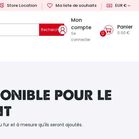
Store Location
Ma liste de souhaits
EUR €
Mon
Panier
compte
Rechercher
0.00 €
0
Se
connecter
onible pour le
nt
u fur et à mesure qu'ils seront ajoutés.