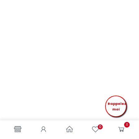
Rappelez
moi
0
0