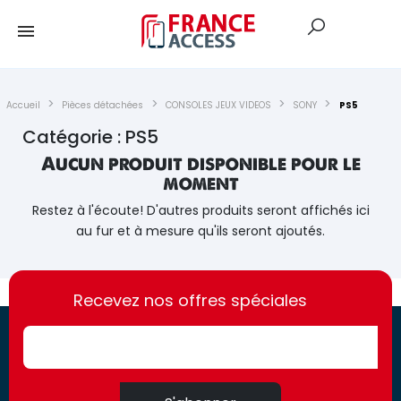
Accueil
Pièces détachées
CONSOLES JEUX VIDEOS
SONY
PS5
Catégorie : PS5
Aucun produit disponible pour le
moment
Restez à l'écoute! D'autres produits seront affichés ici
au fur et à mesure qu'ils seront ajoutés.
https://france-
https://france-
access.fr
Recevez nos offres spéciales
access.fr