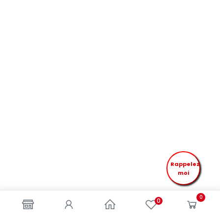
Rappelez
moi
0
0