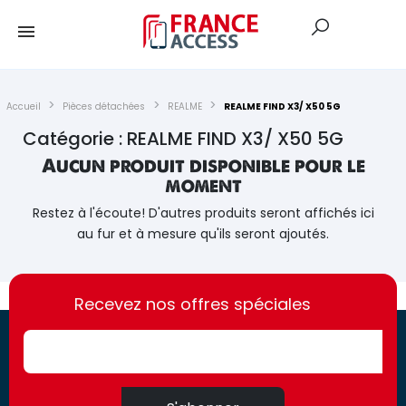
Accueil
Pièces détachées
REALME
REALME FIND X3/ X50 5G
Catégorie : REALME FIND X3/ X50 5G
Aucun produit disponible pour le
moment
Restez à l'écoute! D'autres produits seront affichés ici
au fur et à mesure qu'ils seront ajoutés.
https://france-
https://france-
access.fr
Recevez nos offres spéciales
access.fr