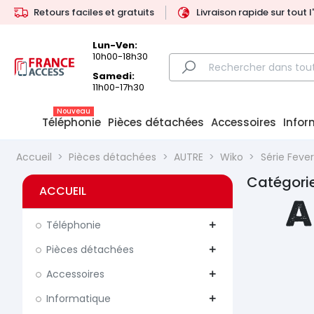
Retours faciles et gratuits
Livraison rapide sur tout 
Lun-Ven:
10h00-18h30
Samedi:
11h00-17h30
Nouveau
Téléphonie
Pièces détachées
Accessoires
Infor
Accueil
Pièces détachées
AUTRE
Wiko
Série Fever
Catégorie
ACCUEIL
A
Téléphonie
add
Pièces détachées
add
Accessoires
add
Informatique
add