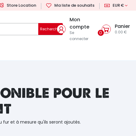
Store Location
Ma liste de souhaits
EUR €
Mon
Panier
compte
Rechercher
0.00 €
0
Se
connecter
onible pour le
nt
u fur et à mesure qu'ils seront ajoutés.