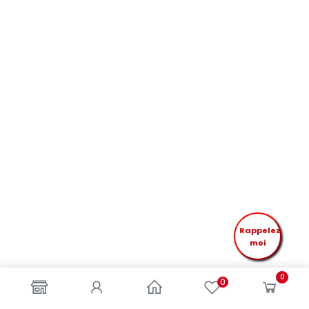
Rappelez
moi
0
0