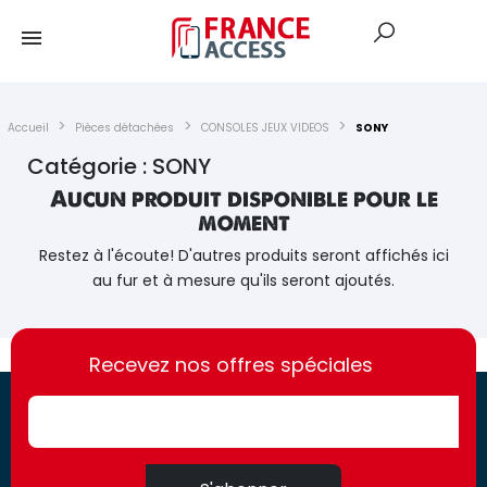
Accueil
Pièces détachées
CONSOLES JEUX VIDEOS
SONY
Catégorie : SONY
Aucun produit disponible pour le
moment
Restez à l'écoute! D'autres produits seront affichés ici
au fur et à mesure qu'ils seront ajoutés.
https://france-
https://france-
access.fr
Recevez nos offres spéciales
access.fr