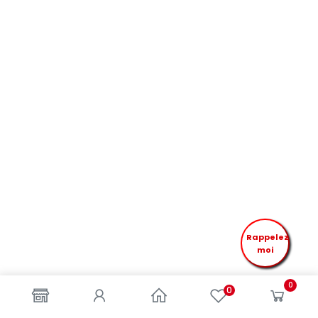
Rappelez
moi
0
0