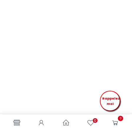
Rappelez
moi
0
0