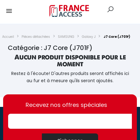
Accueil
Pièces détachées
SAMSUNG
Galaxy J
J7 Core (J701F)
Catégorie : J7 Core (J701F)
Aucun produit disponible pour le
moment
Restez à l'écoute! D'autres produits seront affichés ici
au fur et à mesure qu'ils seront ajoutés.
https://france-
https://france-
access.fr
Recevez nos offres spéciales
access.fr