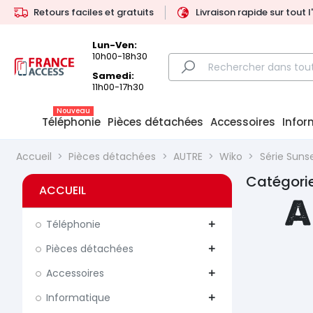
Retours faciles et gratuits
Livraison rapide sur tout 
Lun-Ven:
10h00-18h30
Samedi:
11h00-17h30
Nouveau
Téléphonie
Pièces détachées
Accessoires
Infor
Accueil
Pièces détachées
AUTRE
Wiko
Série Suns
Catégorie
ACCUEIL
A
Téléphonie
add
Pièces détachées
add
Accessoires
add
Informatique
add