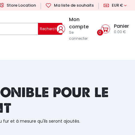
Store Location
Ma liste de souhaits
EUR €
Mon
Panier
compte
Rechercher
0.00 €
0
Se
connecter
onible pour le
nt
u fur et à mesure qu'ils seront ajoutés.